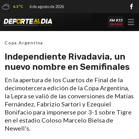
6.3 ºC
6 de agosto de 2026
FM 97.1
Tog
EN VIVO
nav
Copa Argentina
Independiente Rivadavia, un
nuevo nombre en Semifinales
En la apertura de los Cuartos de Final de la
decimotercera edición de la Copa Argentina,
la Lepra se valió de las conversiones de Matías
Fernández, Fabrizio Sartori y Ezequiel
Bonifacio para imponerse por 3-1 sobre Tigre
en el estadio Coloso Marcelo Bielsa de
Newell's.