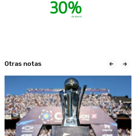
Otras notas
prev
next