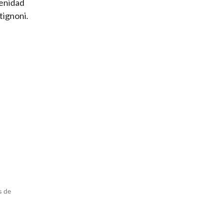
renidad
tignoni.
s de