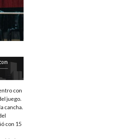
uentro con
el juego.
la cancha.
del
ñó con 15