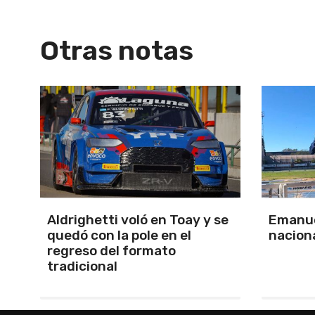
Otras notas
se
Emanuel Ance, subcampeón
Murió J
nacional en Rosario
Lionel 