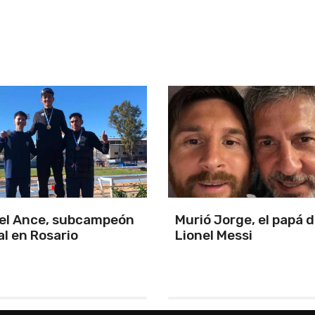
orge, el papá de
Triunfo en un partida
Messi
Chile y primeros de z