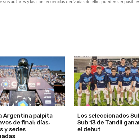
e sus autores y las consecuencias derivadas de ellos pueden ser pasible
eccionados Sub 15 y
Santamarina recibe a
de Tandil ganaron en
Martín el sábado y el 
t
será Marcos Liuzzi