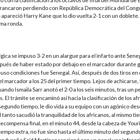
rrancaron perdiendo con República Democrática del Congo
apareció Harry Kane que lo dio vuelta 2-1 con un doblete.
ima ronda.
ica se impuso 3-2 en un alargue para el infarto ante Seneg
espués de haber estado por debajo en el marcador durante 
uso condiciones fue Senegal. Así, después de dos tiros en e
el marcador a los 25 del primer tiempo. Lejos de achicarse,
ando Ismaila Sarr anotó el 2-0 a los seis minutos, tras un p
El trámite se encaminó así hacia la clasificación de los af
segundo tiempo, le dio vida a su equipo con un agónico des
El tanto sacudió la tranquilidad de los africanos, al mismo t
ecompensa final, en el minuto 44, desde la cabeza de Your
tiempo extra, no fue sino hasta el último minuto del segun
o hondureño Saíd Martínez sancionó con un penal una infracc