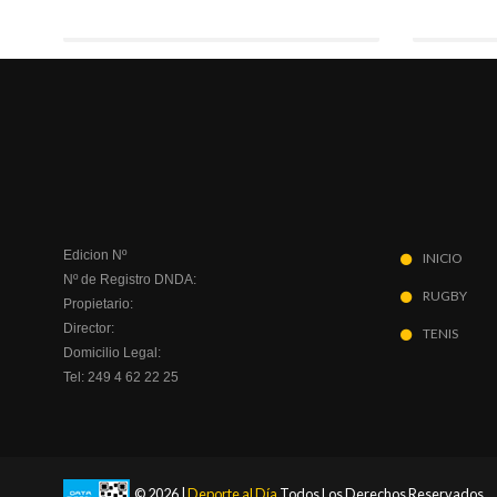
Edicion Nº
INICIO
Nº de Registro DNDA:
RUGBY
Propietario:
Director:
TENIS
Domicilio Legal:
Tel: 249 4 62 22 25
© 2026 |
Deporte al Día
Todos Los Derechos Reservados