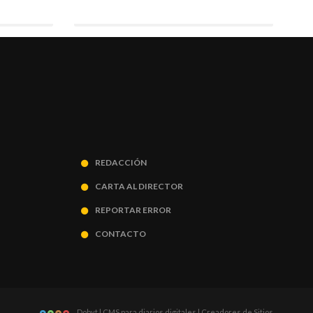
REDACCIÓN
CARTA AL DIRECTOR
REPORTAR ERROR
CONTACTO
Dobyt | CMS para diarios digitales | Creadores de Sitios