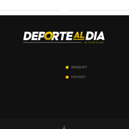
BASQUET
HOCKEY