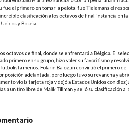
u fue el primero en tomar la pelota, fue Tielemans el respo
 increíble clasificación a los octavos de final, instancia en l
 Unidos y Bosnia.
los octavos de final, donde se enfrentará a Bélgica. El sel
do primero en su grupo, hizo valer su favoritismo y resolvió
futbolista menos. Folarin Balogun convirtió el primero del 
por posición adelantada, pero luego tuvo su revancha y abri
ento vio la tarjeta roja y dejó a Estados Unidos con diez 
s a un tiro libre de Malik Tillman y selló su clasificación a l
omentario