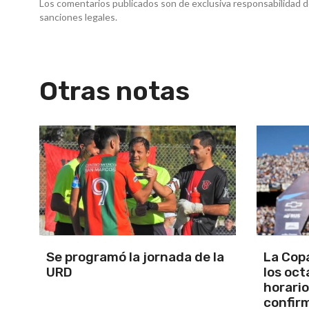
Los comentarios publicados son de exclusiva responsabilidad d
sanciones legales.
Otras notas
la
La Copa Argentina palpita
Los sel
los octavos de final: días,
Sub 13 
horarios y sedes
el debu
confirmadas