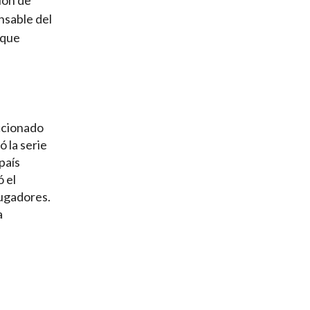
nsable del
a que
eccionado
 la serie
país
ó el
jugadores.
a