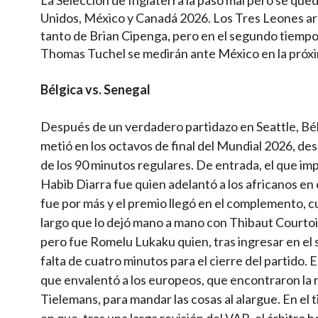
Unidos, México y Canadá 2026. Los Tres Leones a
tanto de Brian Cipenga, pero en el segundo tiempo 
Thomas Tuchel se medirán ante México en la próx
Bélgica vs. Senegal
Después de un verdadero partidazo en Seattle, Bélg
metió en los octavos de final del Mundial 2026, d
de los 90 minutos regulares. De entrada, el que imp
Habib Diarra fue quien adelantó a los africanos en 
fue por más y el premio llegó en el complemento, cu
largo que lo dejó mano a mano con Thibaut Courtois. 
pero fue Romelu Lukaku quien, tras ingresar en el 
falta de cuatro minutos para el cierre del partido. 
que envalentó a los europeos, que encontraron la r
Tielemans, para mandar las cosas al alargue. En el 
en que, tras una larga revisión del VAR, el árbitr