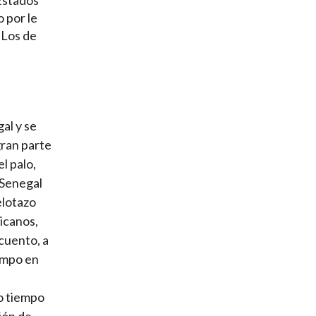
 por le
 Los de
al y se
gran parte
l palo,
 Senegal
elotazo
ricanos,
cuento, a
iempo en
i
do tiempo
ión de