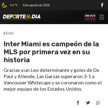
4.3 ºC
8 de agosto de 2026
FM 97.1
Tog
EN VIVO
nav
EEUU
Inter Miami es campeón de la
MLS por primera vez en su
historia
Gracias a un Leo determinante y goles de De
Paul y Allende, Las Garzas superaron 3-1 a
Vancouver Whitecaps y se coronaron como el
mejor equipo de los Estados Unidos.