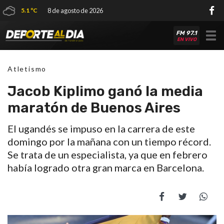
5.1 ºC
8 de agosto de 2026
FM 97.1
Tog
EN VIVO
nav
Atletismo
Jacob Kiplimo ganó la media
maratón de Buenos Aires
El ugandés se impuso en la carrera de este
domingo por la mañana con un tiempo récord.
Se trata de un especialista, ya que en febrero
había logrado otra gran marca en Barcelona.