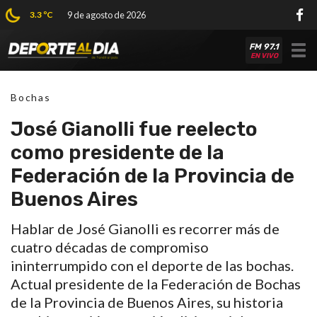
3.3 ºC
9 de agosto de 2026
FM 97.1
Tog
EN VIVO
nav
Bochas
José Gianolli fue reelecto
como presidente de la
Federación de la Provincia de
Buenos Aires
Hablar de José Gianolli es recorrer más de
cuatro décadas de compromiso
ininterrumpido con el deporte de las bochas.
Actual presidente de la Federación de Bochas
de la Provincia de Buenos Aires, su historia