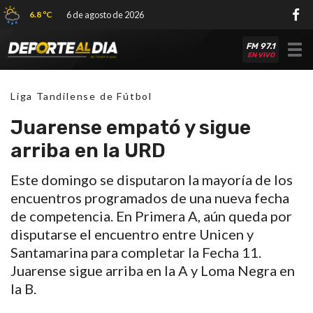
6.8 ºC
6 de agosto de 2026
FM 97.1
Tog
EN VIVO
nav
Liga Tandilense de Fútbol
Juarense empató y sigue
arriba en la URD
Este domingo se disputaron la mayoría de los
encuentros programados de una nueva fecha
de competencia. En Primera A, aún queda por
disputarse el encuentro entre Unicen y
Santamarina para completar la Fecha 11.
Juarense sigue arriba en la A y Loma Negra en
la B.