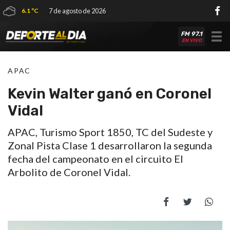
6.1 ºC
7 de agosto de 2026
FM 97.1
Tog
EN VIVO
nav
APAC
Kevin Walter ganó en Coronel
Vidal
APAC, Turismo Sport 1850, TC del Sudeste y
Zonal Pista Clase 1 desarrollaron la segunda
fecha del campeonato en el circuito El
Arbolito de Coronel Vidal.