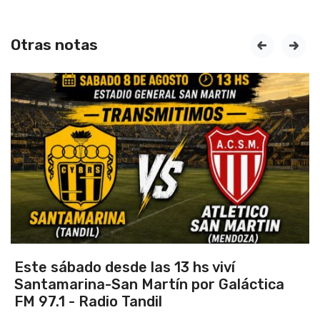
Otras notas
prev
next
las 13 hs viví
Vuelve el torneo o
artín por Galáctica
dil