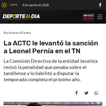
7.0 ºC
8 de agosto de 2026
FM 97.1
Tog
EN VIVO
nav
Automovilismo
La ACTC le levantó la sanción
a Leonel Pernía en el TN
La Comisión Directiva de la entidad teceísta
revisó la penalidad que pesaba sobre el
tandilense y lo habilitó a disputar la
temporada completa el próximo año.