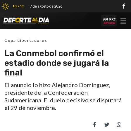
10.7 ºC
7 de agosto de 2026
FM 97.1
Tog
EN VIVO
nav
Copa Libertadores
La Conmebol confirmó el
estadio donde se jugará la
final
El anuncio lo hizo Alejandro Domínguez,
presidente de la Confederación
Sudamericana. El duelo decisivo se disputará
el 29 de noviembre.