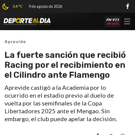
2.4 ºC
9 de agosto de 2026
FM 97.1
Tog
EN VIVO
nav
Aprevide
La fuerte sanción que recibió
Racing por el recibimiento en
el Cilindro ante Flamengo
Aprevide castigó a la Academia por lo
ocurrido en el estadio previo al duelo de
vuelta por las semifinales de la Copa
Libertadores 2025 ante el Mengao. Sin
embargo, el club puede apelar la decisión.