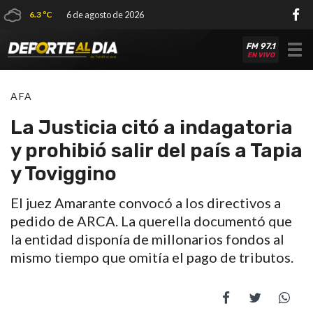
6.3 ºC
6 de agosto de 2026
FM 97.1
Tog
EN VIVO
nav
AFA
La Justicia citó a indagatoria
y prohibió salir del país a Tapia
y Toviggino
El juez Amarante convocó a los directivos a
pedido de ARCA. La querella documentó que
la entidad disponía de millonarios fondos al
mismo tiempo que omitía el pago de tributos.