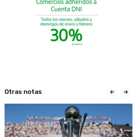
Otras notas
prev
next