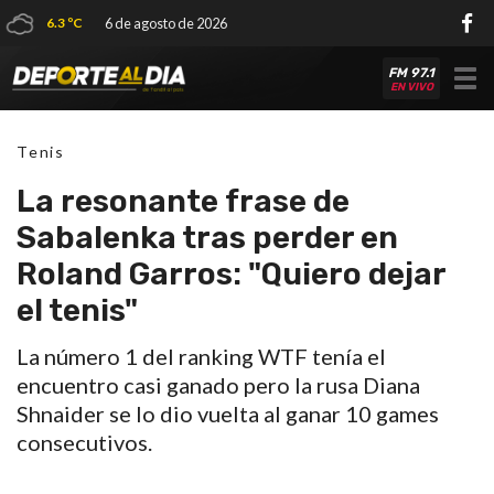
6.3 ºC
6 de agosto de 2026
FM 97.1
Tog
EN VIVO
nav
Tenis
La resonante frase de
Sabalenka tras perder en
Roland Garros: "Quiero dejar
el tenis"
La número 1 del ranking WTF tenía el
encuentro casi ganado pero la rusa Diana
Shnaider se lo dio vuelta al ganar 10 games
consecutivos.