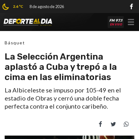
2.6 ºC
8 de agosto de 2026
FM 97.1
Tog
EN VIVO
nav
Básquet
La Selección Argentina
aplastó a Cuba y trepó a la
cima en las eliminatorias
La Albiceleste se impuso por 105-49 en el
estadio de Obras y cerró una doble fecha
perfecta contra el conjunto caribeño.