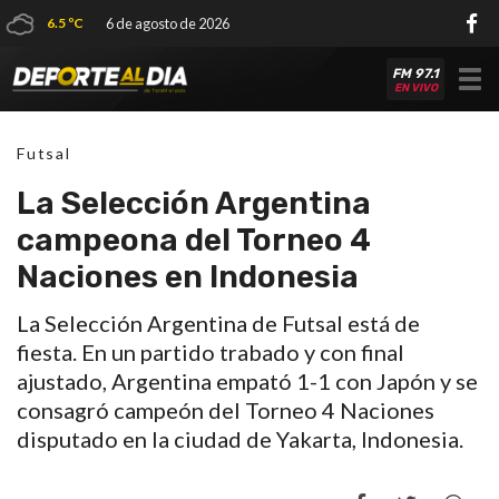
6.5 ºC
6 de agosto de 2026
FM 97.1
Tog
EN VIVO
nav
Futsal
La Selección Argentina
campeona del Torneo 4
Naciones en Indonesia
La Selección Argentina de Futsal está de
fiesta. En un partido trabado y con final
ajustado, Argentina empató 1-1 con Japón y se
consagró campeón del Torneo 4 Naciones
disputado en la ciudad de Yakarta, Indonesia.