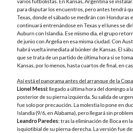
varios futbolistas. En Kansas, Argentina se instalar
para disputar los encuentros, pero antes tendrá que
Texas, donde el sábado se medirán con Honduras en
continuará entrenándose en Texas y el lunes se diri
Auburn con Islandia. Ese mismo día, el grupo retor
de junio con Argelia en esa misma ciudad. Con Austri
habrá vuelta inmediata al búnker de Kansas. El sáb
que se trata de un partido de última hora si se toma
Kansas, por lo menos, hasta cuartos de final, en cas
Así está el panorama antes del arranque de la Cop
Lionel Messi:
llegado a última hora del domingo a l
posterior de su pierna izquierda. Su salida de urg
fue solo por precaución. La molestia lo pone en du
Islandia (9/6, en Alabama), pero llegará sin problem
Leandro Paredes
: tras la eliminación de Boca en
isquiotibial de su pierna derecha. La versión fue 