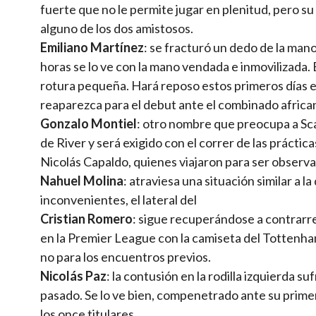
fuerte que no le permite jugar en plenitud, pero su
alguno de los dos amistosos.
Emiliano Martínez
: se fracturó un dedo de la mano
horas se lo ve con la mano vendada e inmovilizada. 
rotura pequeña. Hará reposo estos primeros días e
reaparezca para el debut ante el combinado africa
Gonzalo Montiel
: otro nombre que preocupa a Sca
de River y será exigido con el correr de las práctica
Nicolás Capaldo, quienes viajaron para ser observa
Nahuel Molina
: atraviesa una situación similar a 
inconvenientes, el lateral del
Cristian Romero
: sigue recuperándose a contrarrelo
en la Premier League con la camiseta del Tottenham
no para los encuentros previos.
Nicolás Paz
: la contusión en la rodilla izquierda 
pasado. Se lo ve bien, compenetrado ante su primer
los once titulares.