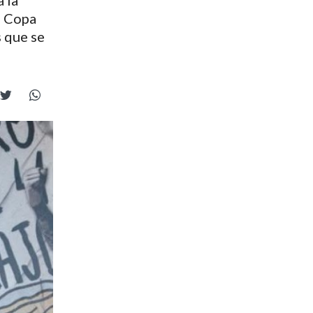
 la
a Copa
s que se