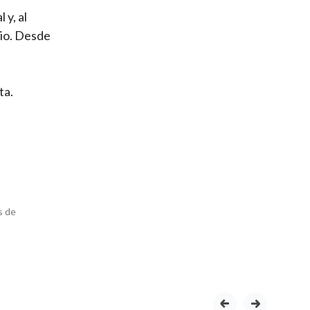
 y, al
bio. Desde
ta.
s de
prev
next