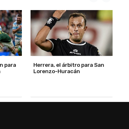
n para
Herrera, el árbitro para San
C
a
Lorenzo-Huracán
A
E