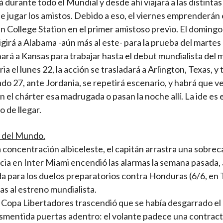
á durante todo el Mundial y desde ahí viajará a las distinta
 jugar los amistos. Debido a eso, el viernes emprenderán e
 College Station en el primer amistoso previo. El domingo
girá a Alabama -aún más al este- para la prueba del martes
nará a Kansas para trabajar hasta el debut mundialista del 
a el lunes 22, la acción se trasladará a Arlington, Texas, y
ado 27, ante Jordania, se repetirá escenario, y habrá que v
n el chárter esa madrugada o pasan la noche allí. La ide es 
o de llegar.
a del Mundo.
a concentración albiceleste, el capitán arrastra una sobrec
encia en Inter Miami encendió las alarmas la semana pasada
da para los duelos preparatorios contra Honduras (6/6, en 
as al estreno mundialista.
 la Copa Libertadores trascendió que se había desgarrado el
desmentida puertas adentro: el volante padece una contrac