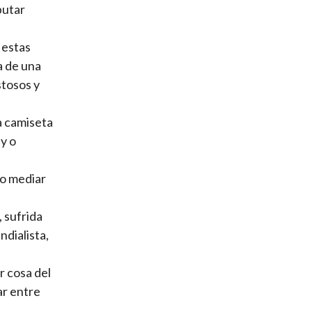
putar
 estas
a de una
stosos y
a camiseta
ay o
no mediar
, sufrida
ndialista,
r cosa del
ar entre