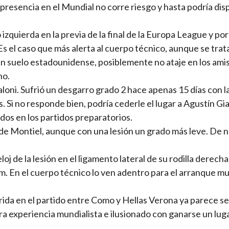
 presencia en el Mundial no corre riesgo y hasta podría dis
 izquierda en la previa de la final de la Europa League y por
Es el caso que más alerta al cuerpo técnico, aunque se trat
n suelo estadounidense, posiblemente no ataje en los ami
no.
loni. Sufrió un desgarro grado 2 hace apenas 15 días con l
s. Si no responde bien, podría cederle el lugar a Agustín Gi
dos en los partidos preparatorios.
la de Montiel, aunque con una lesión un grado más leve. De 
j de la lesión en el ligamento lateral de su rodilla derecha
. En el cuerpo técnico lo ven adentro para el arranque mu
sufrida en el partido entre Como y Hellas Verona ya parece se
a experiencia mundialista e ilusionado con ganarse un lug