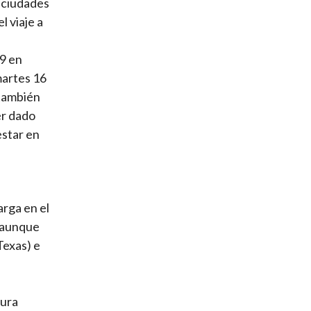
s ciudades
l viaje a
 9 en
martes 16
 también
er dado
estar en
arga en el
, aunque
Texas) e
tura