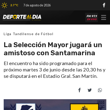
2.7 ºC
7 de agosto de 2026
FM 97.1
Tog
EN VIVO
nav
Liga Tandilense de Fútbol
La Selección Mayor jugará un
amistoso con Santamarina
El encuentro ha sido programado para el
próximo martes 3 de junio desde las 20,30 hs y
se disputará en el Estadio Gral. San Martín.