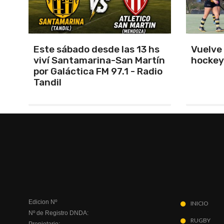
s
Vuelve el torneo oficial de
Unión 
ín
hockey
cerrar 
io
Indepe
Edicion Nº
INICIO
Nº de Registro DNDA:
RUGBY