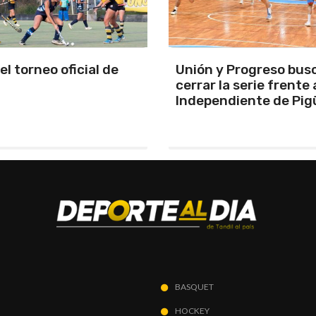
y Progreso busca
Se programó la jornad
la serie frente a
URD
ndiente de Pigüé
BASQUET
HOCKEY