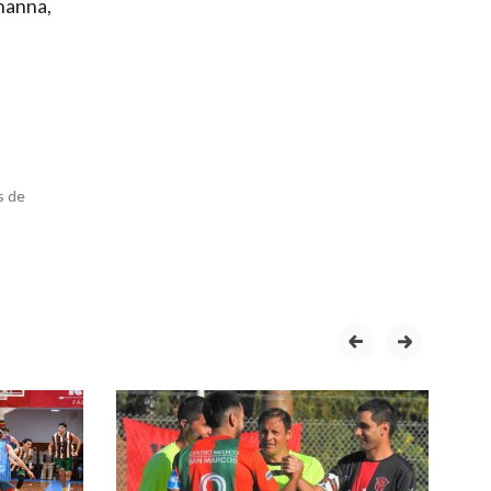
nanna,
s de
prev
next