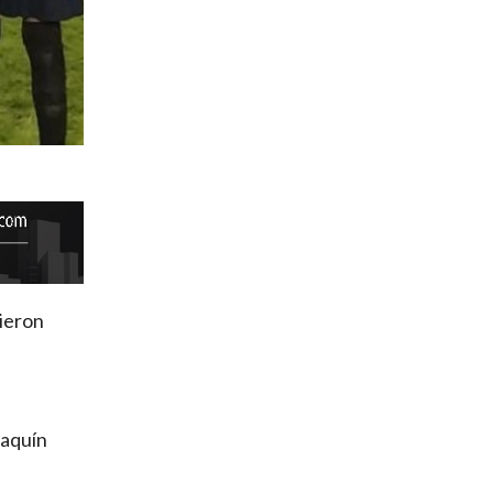
vieron
oaquín