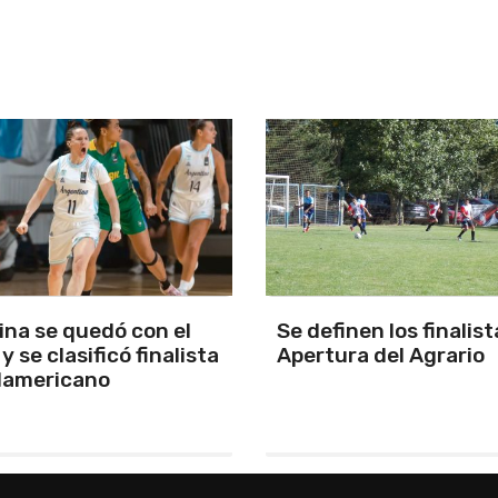
nen los finalistas del
Aldrighetti voló en To
a del Agrario
quedó con la pole en e
regreso del formato
tradicional