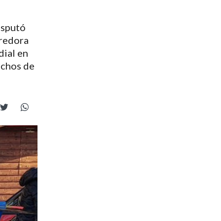
isputó
rredora
dial en
uchos de