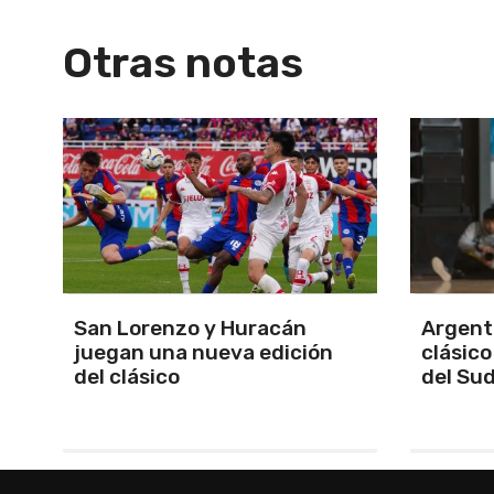
Otras notas
Argentina se quedó con el
Se defi
clásico y se clasificó finalista
Apertur
del Sudamericano