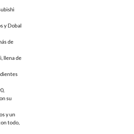
subishi
os y Dobal
más de
, llena de
ndientes
0,
on su
os y un
con todo,