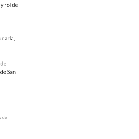
y rol de
udarla,
 de
 de San
s de