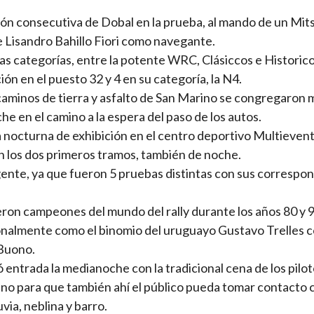
ión consecutiva de Dobal en la prueba, al mando de un Mit
e Lisandro Bahillo Fiori como navegante.
tas categorías, entre la potente WRC, Clásiccos e Historic
ión en el puesto 32 y 4 en su categoría, la N4.
.caminos de tierra y asfalto de San Marino se congregaron 
he en el camino a la espera del paso de los autos.
 nocturna de exhibición en el centro deportivo Multieventi
 con los dos primeros tramos, también de noche.
igente, ya que fueron 5 pruebas distintas con sus correspo
ueron campeones del mundo del rally durante los años 80 y 9
ionalmente como el binomio del uruguayo Gustavo Trelles c
 Buono.
 entrada la medianoche con la tradicional cena de los pilot
ino para que también ahí el público pueda tomar contacto 
uvia, neblina y barro.