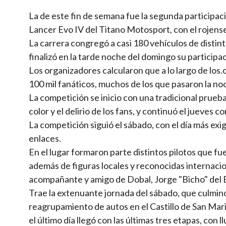
La de este fin de semana fue la segunda participac
Lancer Evo IV del Titano Motosport, con el rojens
La carrera congregó a casi 180 vehículos de distin
finalizó en la tarde noche del domingo su participac
Los organizadores calcularon que a lo largo de los
100 mil fanáticos, muchos de los que pasaron la noc
La competición se inicio con una tradicional prueba
color y el delirio de los fans, y continuó el jueves
La competición siguió el sábado, con el día más ex
enlaces.
En el lugar formaron parte distintos pilotos que f
además de figuras locales y reconocidas internac
acompañante y amigo de Dobal, Jorge "Bicho" del
Trae la extenuante jornada del sábado, que culminó
reagrupamiento de autos en el Castillo de San Mar
el último día llegó con las últimas tres etapas, con ll