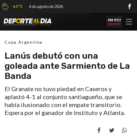
6.5 ºC
6 de agosto de 2026
FM 97.1
Tog
EN VIVO
nav
Copa Argentina
Lanús debutó con una
goleada ante Sarmiento de La
Banda
El Granate no tuvo piedad en Caseros y
aplastó 4-1 al conjunto santiagueño, que se
había ilusionado con el empate transitorio.
Espera por el ganador de Instituto y Atlanta.