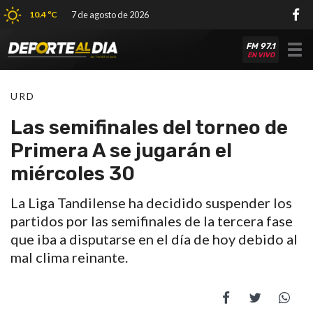
10.4 ºC
7 de agosto de 2026
FM 97.1
Tog
EN VIVO
nav
URD
Las semifinales del torneo de
Primera A se jugarán el
miércoles 30
La Liga Tandilense ha decidido suspender los
partidos por las semifinales de la tercera fase
que iba a disputarse en el día de hoy debido al
mal clima reinante.