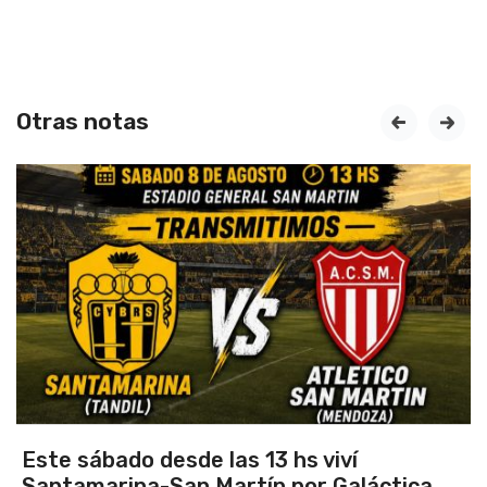
Otras notas
prev
next
 sábado desde las 13 hs viví
Vuelv
amarina-San Martín por Galáctica