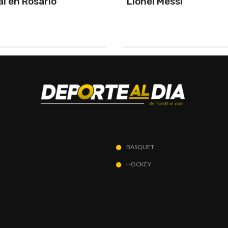
Messi
Chile y primeros de z
BASQUET
HOCKEY