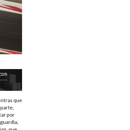
entras que
 parte,
tar por
nguardia,
ian, que