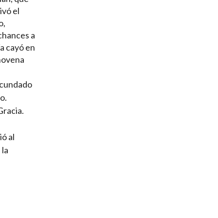
ivó el
o,
 chances a
ía cayó en
 novena
secundado
o.
Gracia.
ó al
 la