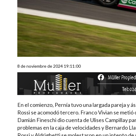
8 de noviembre de 2024 19:11:00
En el comienzo, Pernía tuvo una largada pareja y ás
Rossi se acomodó tercero. Franco Vivian se metió c
Damián Fineschi dio cuenta de Ulises Campillay par
problemas en la caja de velocidades y Bernardo Ll
Rossi y Aldrighetti se molestaron en un intento de