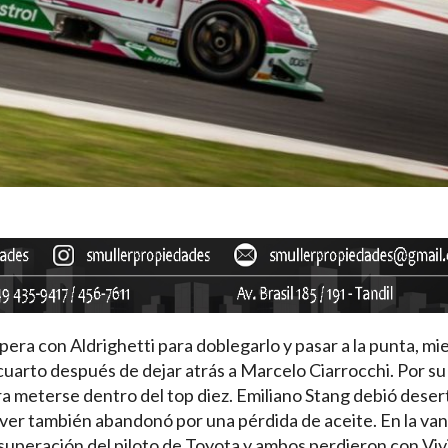
pera con Aldrighetti para doblegarlo y pasar a la punta, mi
uarto después de dejar atrás a Marcelo Ciarrocchi. Por su
a meterse dentro del top diez. Emiliano Stang debió deser
aver también abandonó por una pérdida de aceite. En la va
 superación del piloto de Toyota y ambos perdieron con Viv