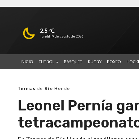
2.5 ºC
Tandil |
9 de agosto de 2026
INICIO
FUTBOL
BASQUET
RUGBY
BOXEO
HOCK
Termas de Río Hondo
Leonel Pernía gan
tetracampeonat