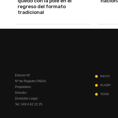
nacional en Rosario
Lionel 
Edicion Nº
INICIO
Nº de Registro DNDA:
RUGBY
Propietario:
Director:
TENIS
Domicilio Legal:
Tel: 249 4 62 22 25