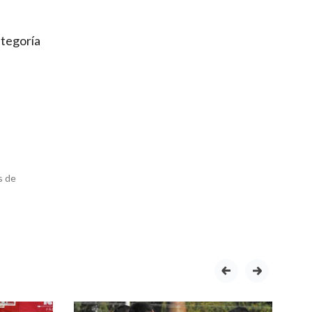
ategoría
s de
prev
next