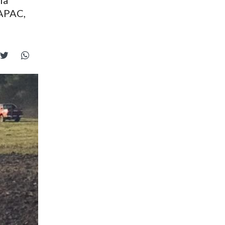
la
 APAC,