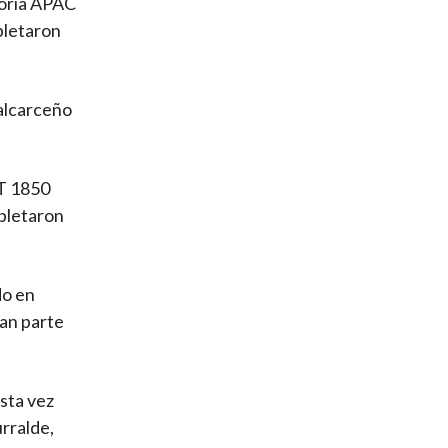
goría APAC
pletaron
balcarceño
RT 1850
mpletaron
do en
ran parte
sta vez
urralde,