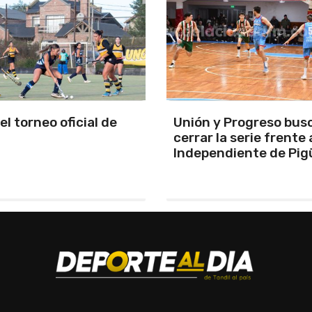
y Progreso busca
Se programó la jornad
la serie frente a
URD
ndiente de Pigüé