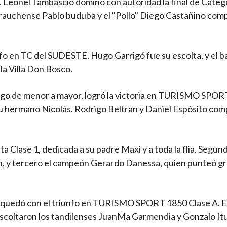
e. Leonel Tambascio dominó con autoridad la final de Cate
 El rauchense Pablo buduba y el "Pollo" Diego Castañino com
unfo en TC del SUDESTE. Hugo Garrigó fue su escolta, y el 
la Villa Don Bosco.
go de menor a mayor, logró la victoria en TURISMO SPO
su hermano Nicolás. Rodrigo Beltran y Daniel Espósito co
sta Clase 1, dedicada a su padre Maxi y a toda la flia. Segun
ën, y tercero el campeón Gerardo Danessa, quien punteó g
se quedó con el triunfo en TURISMO SPORT 1850 Clase A. E
o escoltaron los tandilenses JuanMa Garmendia y Gonzalo It