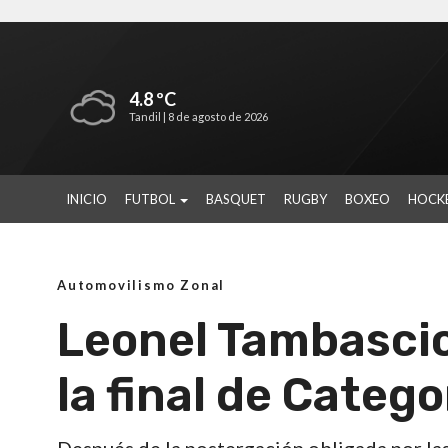
4.8 ºC
Tandil |
8 de agosto de 2026
INICIO
FUTBOL
BASQUET
RUGBY
BOXEO
HOCK
Automovilismo Zonal
Leonel Tambasci
la final de Categ