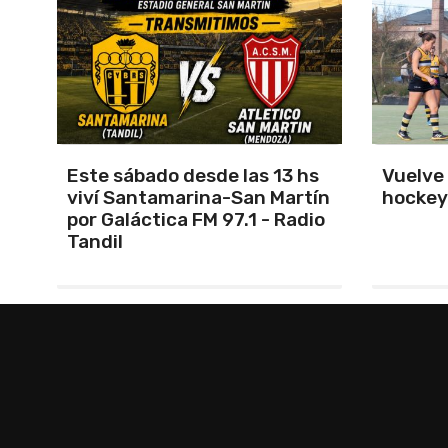
s
Vuelve el torneo oficial de
Unión 
ín
hockey
cerrar 
io
Indepe