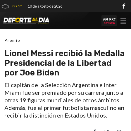
0.7 ºC
10 de agosto de 2026
FM 97.1
Tog
EN VIVO
nav
Premio
Lionel Messi recibió la Medalla
Presidencial de la Libertad
por Joe Biden
El capitán de la Selección Argentina e Inter
Miami fue ser premiado por su carrera junto a
otras 19 figuras mundiales de otros ámbitos.
Además, fue el primer futbolista masculino en
recibir la distinción en Estados Unidos.