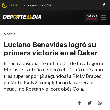
2.6 ºC
7 de agosto de 2026
FM 97.1
Tog
EN VIVO
nav
Arabia
Luciano Benavides logró su
primera victoria en el Dakar
En una apasionante definición de la categoría
Motos, el salteño celebró el triunfo en Yanbu
tras superar por ¡2 segundos! a Ricky Brabec;
en Moto Rally2, completaron la carrera el
neuquino Rostan y el cordobés Cola.