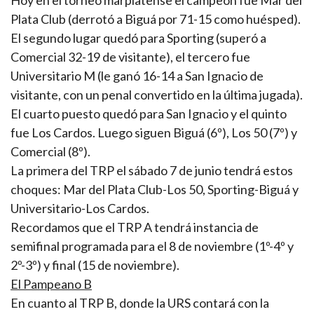
Hoy en el torneo marplatense el campeón fue Mar del
Plata Club (derrotó a Biguá por 71-15 como huésped).
El segundo lugar quedó para Sporting (superó a
Comercial 32-19 de visitante), el tercero fue
Universitario M (le ganó 16-14 a San Ignacio de
visitante, con un penal convertido en la última jugada).
El cuarto puesto quedó para San Ignacio y el quinto
fue Los Cardos. Luego siguen Biguá (6º), Los 50 (7º) y
Comercial (8º).
La primera del TRP el sábado 7 de junio tendrá estos
choques: Mar del Plata Club-Los 50, Sporting-Biguá y
Universitario-Los Cardos.
Recordamos que el TRP A tendrá instancia de
semifinal programada para el 8 de noviembre (1º-4º y
2º-3º) y final (15 de noviembre).
El Pampeano B
En cuanto al TRP B, donde la URS contará con la