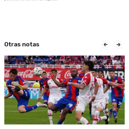
Otras notas
prev
next