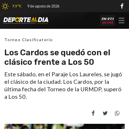
7.5 ºC
9 de agosto de 2026
FM 97.1
Tog
EN VIVO
nav
Torneo Clasificatorio
Los Cardos se quedó con el
clásico frente a Los 50
Este sábado, en el Paraje Los Laureles, se jugó
el clásico de la ciudad. Los Cardos, por la
última fecha del Torneo de la URMDP, superó
a Los 50.