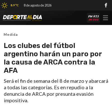
8.9 ºC
8 de agosto de 2026
FM 97.1
Tog
EN VIVO
nav
Medida
Los clubes del fútbol
argentino harán un paro por
la causa de ARCA contra la
AFA
Será el fin de semana del 8 de marzo y abarcará
a todas las categorías. Es en repudio a la
denuncia de ARCA por presunta evasión
impositiva.