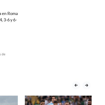
da en Roma
, 3-6 y 6-
s de
prev
next