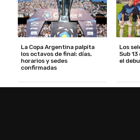
Los seleccionados Sub 15 y
Santam
Sub 13 de Tandil ganaron en
Martín 
el debut
será Ma