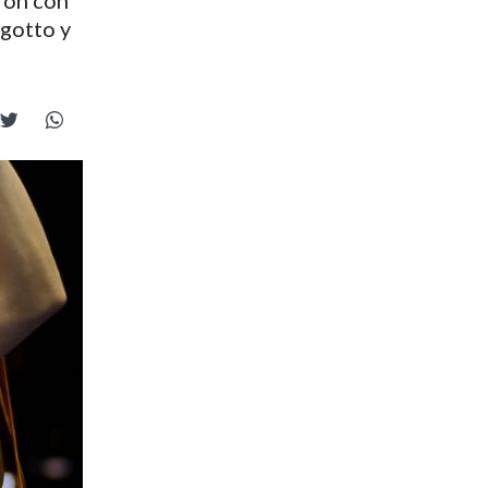
ron con
ngotto y