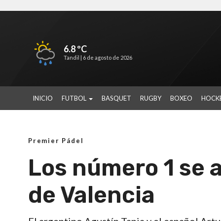
6.8 ºC
Tandil |
6 de agosto de 2026
INICIO
FUTBOL
BASQUET
RUGBY
BOXEO
HOCK
Premier Pádel
Los número 1 se 
de Valencia