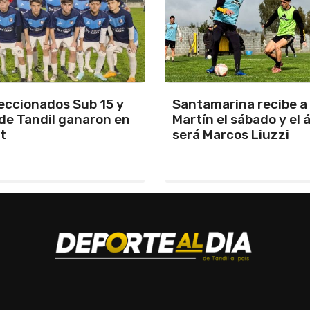
arina recibe a San
Los Pumas se prepara
el sábado y el árbitro
enfrentar a Sudáfric
rcos Liuzzi