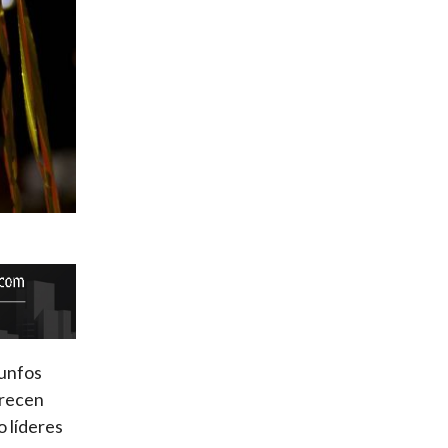
iunfos
arecen
o líderes