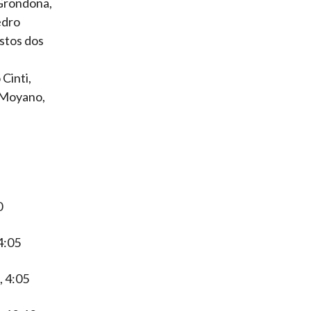
 Grondona,
edro
estos dos
Cinti,
n Moyano,
0
4:05
, 4:05