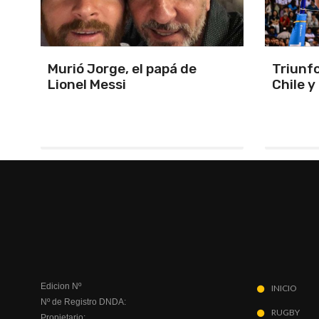
Triunfo en un partidazo ante
Pole co
Chile y primeros de zona
1-2-3 d
Silver
Edicion Nº
INICIO
Nº de Registro DNDA:
RUGBY
Propietario: