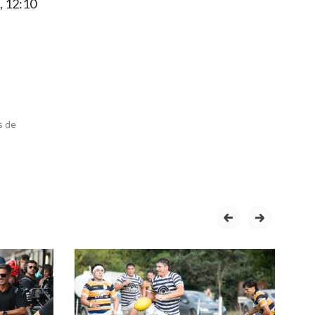
, 12:10
s de
prev
next