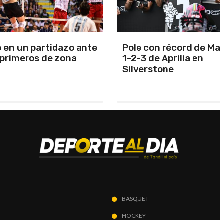
n récord de Martín y
Se reanuda el torneo,
e Aprilia en
y Uncas protagonizan
stone
choque tandilense y 
Cardos juega como vi
BASQUET
HOCKEY