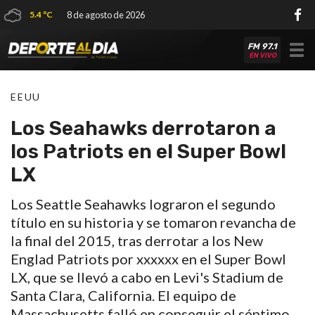
5.4 ºC
8 de agosto de 2026
FM 97.1
Tog
EN VIVO
nav
EEUU
Los Seahawks derrotaron a
los Patriots en el Super Bowl
LX
Los Seattle Seahawks lograron el segundo
título en su historia y se tomaron revancha de
la final del 2015, tras derrotar a los New
Englad Patriots por xxxxxx en el Super Bowl
LX, que se llevó a cabo en Levi's Stadium de
Santa Clara, California. El equipo de
Massachusetts falló en conseguir el séptimo