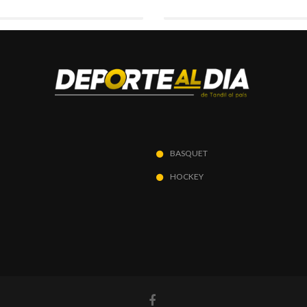
BASQUET
HOCKEY