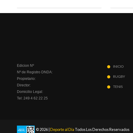
Edicion Nº
INICIO
Nº de Registro DNDA:
RUGBY
Propietario:
Director:
TENIS
Domicilio Legal:
Tel: 249 4 62 22 25
© 2026 |
Deporte al Día
Todos Los Derechos Reservados