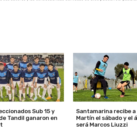
arina recibe a San
Los Pumas se prepara
el sábado y el árbitro
enfrentar a Sudáfric
arcos Liuzzi