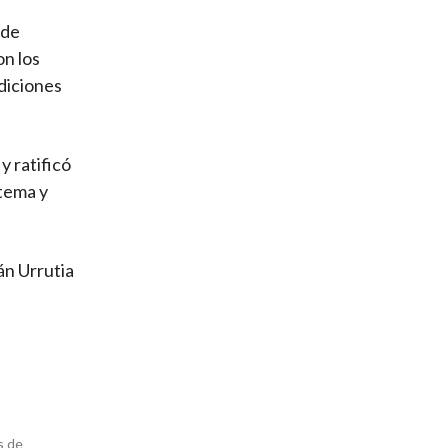
 de
on los
diciones
y ratificó
utema y
án Urrutia
s de