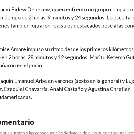
btamu Birlew Denekew, quien enfrentó un grupo compacto
un tiempo de 2 horas, 9 minutos y 24 segundos. Lo escoltar
nes también lograron registros destacados pese a las con
mise Amare impuso su ritmo desde los primeros kilómetros 
ndo en 2 horas, 28 minutos y 12 segundos. Maritu Ketema G
añaron en el podio.
aquín Emanuel Arbe en varones (sexto en la general) y Luj
, Ezequiel Chavarría, Anahí Castaño y Agustina Chretien
sudamericanas.
omentario
e sus autores y las consecuencias derivadas de ellos pueden ser pasible