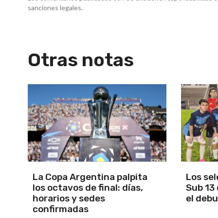
sanciones legales.
Otras notas
Los seleccionados Sub 15 y
Santam
Sub 13 de Tandil ganaron en
Martín 
el debut
será M