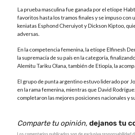
La prueba masculina fue ganada por el etíope Ha
favoritos hasta los tramos finales y se impuso con 
keniatas Esphond Cheruiyot y Dickson Kiptoo, quie
adversas.
En la competencia femenina, la etíope Elfinesh De
la supremacía de su país en la categoría, finaliza
Alemitu Tariku Olana, también de Etiopía, la acomp
El grupo de punta argentino estuvo liderado por Jo
en la rama femenina, mientras que David Rodríguez
completaron las mejores posiciones nacionales y 
Comparte tu opinión,
dejanos tu c
Los comentarios publicados son de exclusiva responsabilidad d