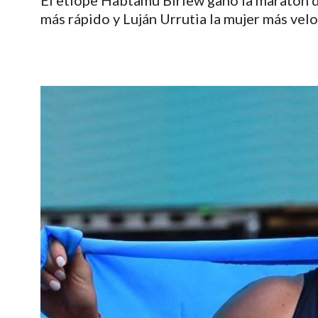
El etíope Habtamu Birlew ganó la maratón d
más rápido y Luján Urrutia la mujer más ve