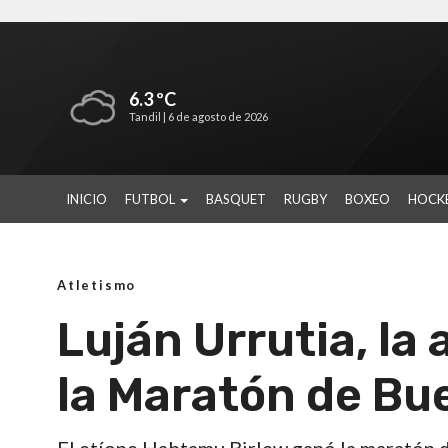
6.3 ºC
Tandil |
6 de agosto de 2026
INICIO
FUTBOL
BASQUET
RUGBY
BOXEO
HOCK
Atletismo
Luján Urrutia, la
la Maratón de Bu