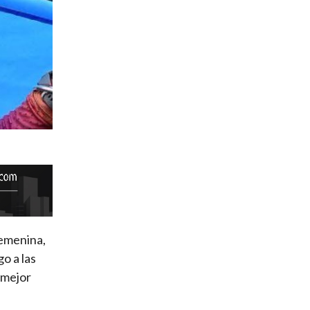
femenina,
o a las
 mejor