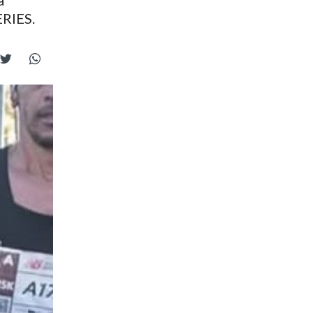
a
ERIES.