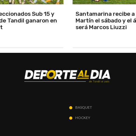
arina recibe a San
Los Pumas se prepara
el sábado y el árbitro
enfrentar a Sudáfric
rcos Liuzzi
BASQUET
HOCKEY