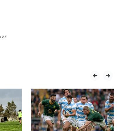
s de
prev
next