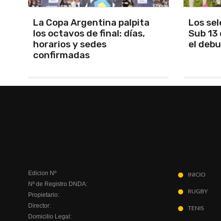
Los seleccionados Sub 15 y
Santam
Sub 13 de Tandil ganaron en
Martín 
el debut
será Ma
Edicion Nº
INICIO
Nº de Registro DNDA:
RUGBY
Propietario:
Director:
TENIS
Domicilio Legal: