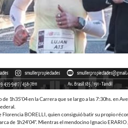
e 1h35'04 en la Carrera que se largo a las 7:30hs. en Av
ederal.
e Florencia BORELLI, quien consiguió batir su propio réco
marca de 1h24'04". Mientras el mendocino Ignacio ERARIO