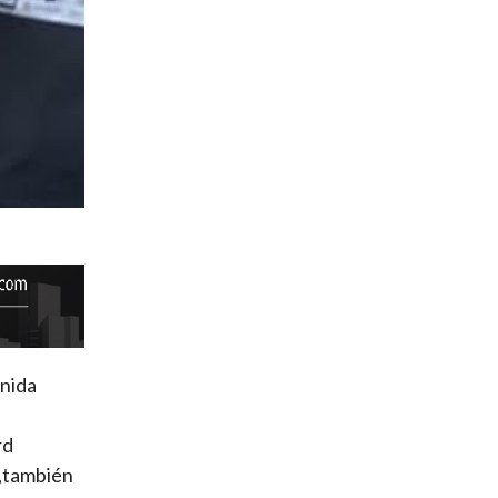
enida
rd
 ,también