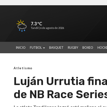
7.3 ºC
Tandil |
6 de agosto de 2026
INICIO
FUTBOL
BASQUET
RUGBY
BOXEO
HOCK
Atletismo
Luján Urrutia fin
de NB Race Serie