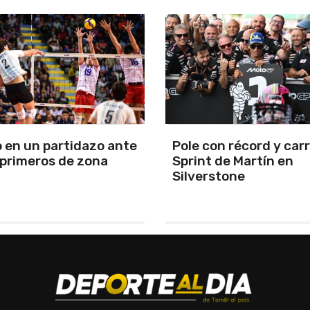
n récord y carrera
Se reanuda el torneo,
de Martín en
y Uncas protagonizan
stone
choque tandilense y 
Cardos juega como vi