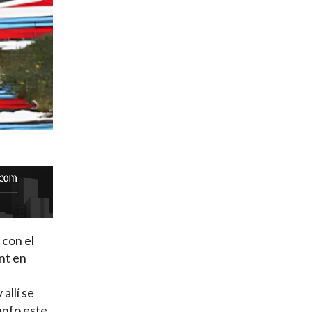
 con el
nt en
allí se
unfo este