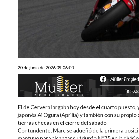
20 de junio de 2026 09:06:00
El de Cervera largaba hoy desde el cuarto puesto,
japonés Ai Ogura (Aprilia) y también con su propi
tierras checas en el cierre del sábado.
Contundente, Marc se adueñó de la primera posición
mantuvo para alcanzar su triunfo N°75 en la divisi