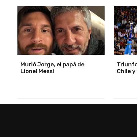
Triunfo en un partidazo ante
Pole co
Chile y primeros de zona
Sprint 
Silver