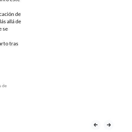
icación de
ás allá de
e se
arto tras
s de
prev
next