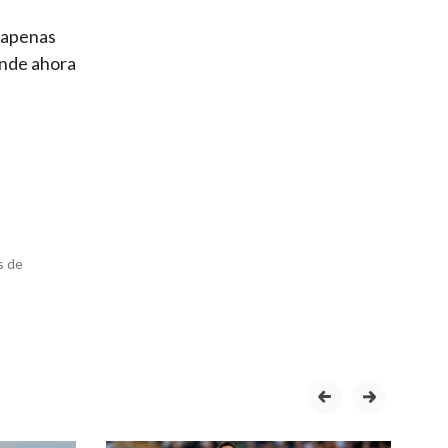
y apenas
onde ahora
s de
prev
next