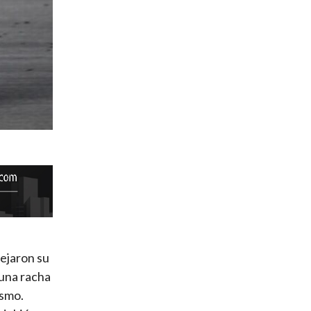
dejaron su
 una racha
ismo.