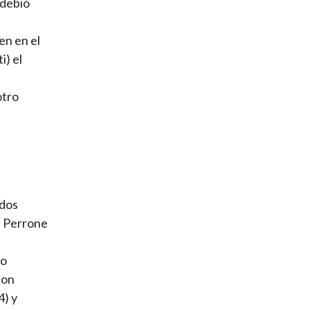
 debió
en en el
i) el
otro
idos
n Perrone
do
con
4) y