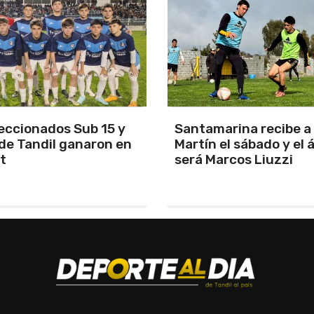
arina recibe a San
Los Pumas se prepara
el sábado y el árbitro
enfrentar a Sudáfric
rcos Liuzzi