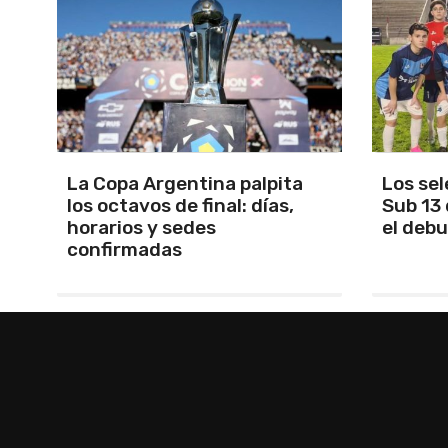
Los seleccionados Sub 15 y
Santam
Sub 13 de Tandil ganaron en
Martín 
el debut
será Ma