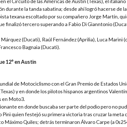
n el Circuito de las Américas de Austin (Texas), el italiano
ón durante la tanda sabatina; desde ahí logró hacerse de la
 pista texana escoltado por su compañero Jorge Martín, qui
e finalizó tercero superando a Fabio Di Gianntonio (Ducat
Márquez (Ducati), Raúl Fernández (Aprilia), Luca Marini (
 Francesco Bagnaia (Ducati).
ue 12° en Austin
undial de Motociclismo con el Gran Premio de Estados Un
 (Texas) y en donde los pilotos hispanos argentinos Valentí
s en Moto3.
asionante en donde buscaba ser parte del podio pero no pu
Pini quien festejó su primera victoria tras cruzar la meta 
to Máximo Quiles; detrás terminaron Álvaro Carpe (a 0s25