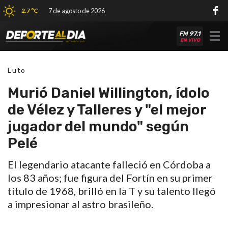
2.7 ºC
7 de agosto de 2026
FM 97.1
Tog
EN VIVO
nav
Luto
Murió Daniel Willington, ídolo
de Vélez y Talleres y "el mejor
jugador del mundo" según
Pelé
El legendario atacante falleció en Córdoba a
los 83 años; fue figura del Fortín en su primer
título de 1968, brilló en la T y su talento llegó
a impresionar al astro brasileño.