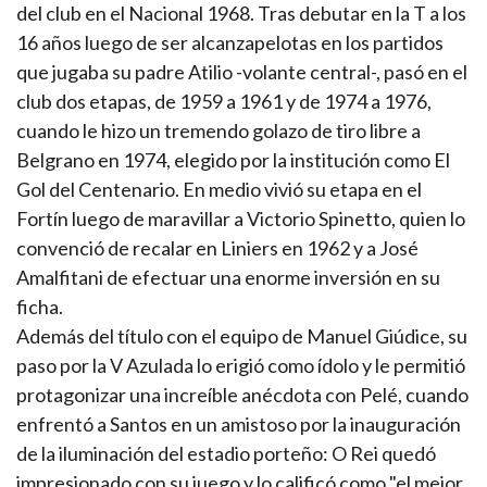
del club en el Nacional 1968. Tras debutar en la T a los
16 años luego de ser alcanzapelotas en los partidos
que jugaba su padre Atilio -volante central-, pasó en el
club dos etapas, de 1959 a 1961 y de 1974 a 1976,
cuando le hizo un tremendo golazo de tiro libre a
Belgrano en 1974, elegido por la institución como El
Gol del Centenario. En medio vivió su etapa en el
Fortín luego de maravillar a Victorio Spinetto, quien lo
convenció de recalar en Liniers en 1962 y a José
Amalfitani de efectuar una enorme inversión en su
ficha.
Además del título con el equipo de Manuel Giúdice, su
paso por la V Azulada lo erigió como ídolo y le permitió
protagonizar una increíble anécdota con Pelé, cuando
enfrentó a Santos en un amistoso por la inauguración
de la iluminación del estadio porteño: O Rei quedó
impresionado con su juego y lo calificó como "el mejor