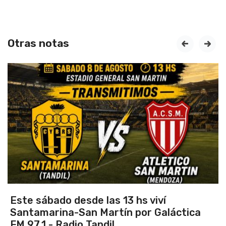
Otras notas
prev
next
las 13 hs viví
Vuelve el torneo o
artín por Galáctica
dil