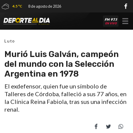
4.5 ºC
8 de agosto de 2026
FM 97.1
Tog
EN VIVO
nav
Luto
Murió Luis Galván, campeón
del mundo con la Selección
Argentina en 1978
El exdefensor, quien fue un símbolo de
Talleres de Córdoba, falleció a sus 77 años, en
la Clínica Reina Fabiola, tras sus una infección
renal.