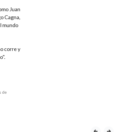
 como Juan
go Cagna,
el mundo
o corre y
o".
s de
prev
next