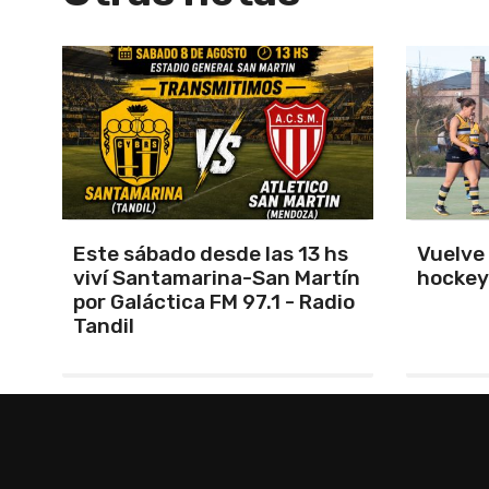
s
Vuelve el torneo oficial de
Unión 
ín
hockey
cerrar 
io
Indepe