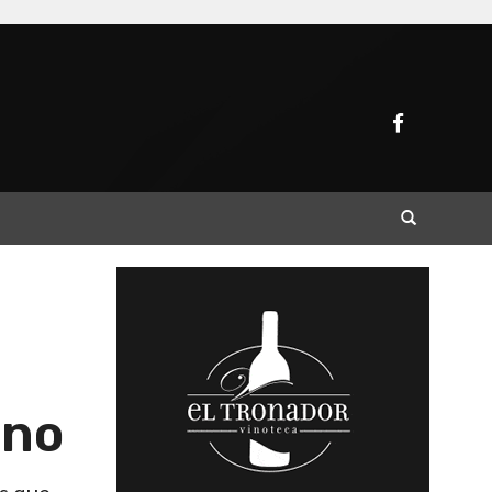
Buscar
ino