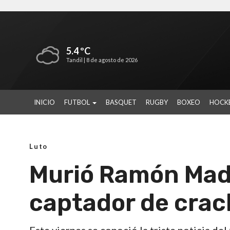
5.4 ºC
Tandil |
8 de agosto de 2026
INICIO
FUTBOL
BASQUET
RUGBY
BOXEO
HOCK
Luto
Murió Ramón Madd
captador de crack