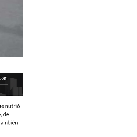
ue nutrió
, de
 también