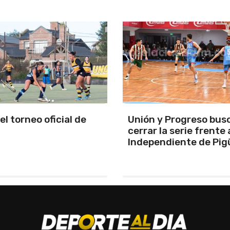
y Progreso busca
Se programó la jornad
la serie frente a
URD
ndiente de Pigüé