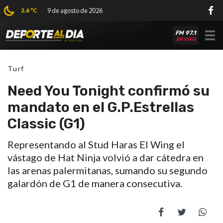
2.6 ºC
9 de agosto de 2026
FM 97.1
Tog
EN VIVO
nav
Turf
Need You Tonight confirmó su
mandato en el G.P.Estrellas
Classic (G1)
Representando al Stud Haras El Wing el
vástago de Hat Ninja volvió a dar cátedra en
las arenas palermitanas, sumando su segundo
galardón de G1 de manera consecutiva.