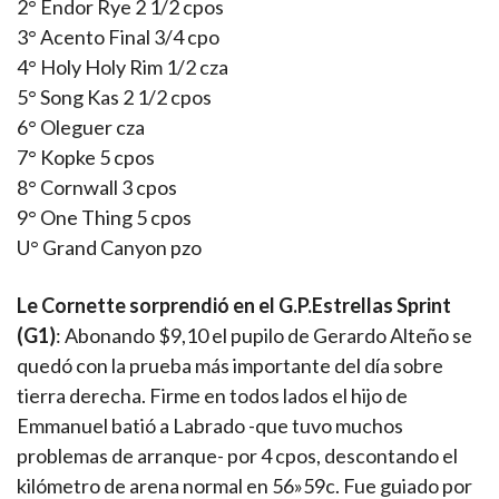
2° Endor Rye 2 1/2 cpos
3° Acento Final 3/4 cpo
4° Holy Holy Rim 1/2 cza
5° Song Kas 2 1/2 cpos
6° Oleguer cza
7° Kopke 5 cpos
8° Cornwall 3 cpos
9° One Thing 5 cpos
U° Grand Canyon pzo
Le Cornette sorprendió en el G.P.Estrellas Sprint
(G1)
: Abonando $9,10 el pupilo de Gerardo Alteño se
quedó con la prueba más importante del día sobre
tierra derecha. Firme en todos lados el hijo de
Emmanuel batió a Labrado -que tuvo muchos
problemas de arranque- por 4 cpos, descontando el
kilómetro de arena normal en 56»59c. Fue guiado por