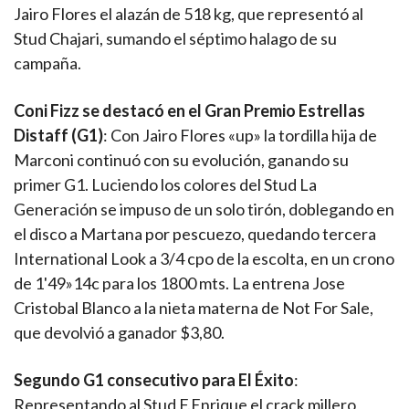
Jairo Flores el alazán de 518 kg, que representó al
Stud Chajari, sumando el séptimo halago de su
campaña.
Coni Fizz se destacó en el Gran Premio Estrellas
Distaff (G1)
: Con Jairo Flores «up» la tordilla hija de
Marconi continuó con su evolución, ganando su
primer G1. Luciendo los colores del Stud La
Generación se impuso de un solo tirón, doblegando en
el disco a Martana por pescuezo, quedando tercera
International Look a 3/4 cpo de la escolta, en un crono
de 1'49»14c para los 1800 mts. La entrena Jose
Cristobal Blanco a la nieta materna de Not For Sale,
que devolvió a ganador $3,80.
Segundo G1 consecutivo para El Éxito
:
Representando al Stud F.Enrique el crack millero