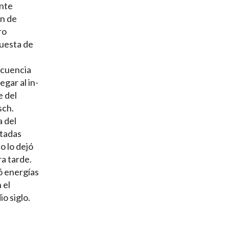
ante
ón de
ro
puesta de
ncuencia
egar al in-
e del
sch.
a del
atadas
o lo dejó
ra tarde.
ó energías
 el
o siglo.