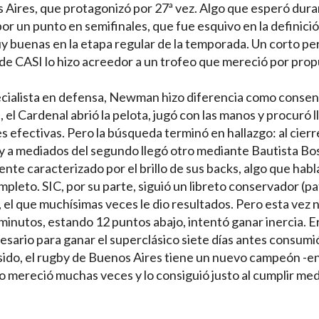
 Aires, que protagonizó por 27ª vez. Algo que esperó dur
or un punto en semifinales, que fue esquivo en la definici
y buenas en la etapa regular de la temporada. Un corto pe
 de CASI lo hizo acreedor a un trofeo que mereció por pro
specialista en defensa, Newman hizo diferencia como conse
el Cardenal abrió la pelota, jugó con las manos y procuró ll
 efectivas. Pero la búsqueda terminó en hallazgo: al cierr
 y a mediados del segundo llegó otro mediante Bautista Bo
te caracterizado por el brillo de sus backs, algo que habl
pleto. SIC, por su parte, siguió un libreto conservador (p
, el que muchísimas veces le dio resultados. Pero esta vez n
minutos, estando 12 puntos abajo, intentó ganar inercia. E
esario para ganar el superclásico siete días antes consumi
ido, el rugby de Buenos Aires tiene un nuevo campeón -en
lo mereció muchas veces y lo consiguió justo al cumplir medi