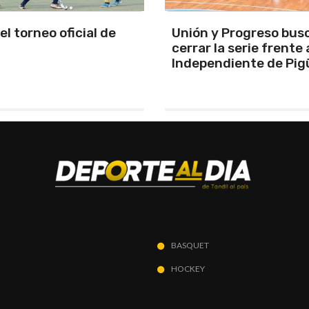
y Progreso busca
Se programó la jornad
la serie frente a
URD
ndiente de Pigüé
BASQUET
HOCKEY