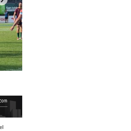
Foto Juan Cia- Deporte al Día
el