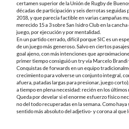
certamen superior de la Unión de Rugby de Buenos
décadas de participación y seis derrotas seguidas p
2018, y que parecía factible en varias campañas mu
merecido 15 a 3 sobre San Isidro Club en la cancha
juego, por ejecución y por mentalidad.
En un partido cerrado, difícil porque SIC es un e
de un juego más generoso. Salvo en ciertos pasajes, 
goal ajeno, con más intenciones que aproximaciones
primer tiempo consiguió un try vía Marcelo Brandi
Conquistas de forwards en un equipo tradicionalmen
crecimiento para volverse un conjunto integral, com
afuera, patadas largas para presionar, juego corto)
a tiempo en plena necesidad: recién en los últimos 
Queda por develar si el enorme esfuerzo físico nec
no del todo recuperadas en la semana. Como haya s
sentido más absoluto del adjetivo- y corona al que 