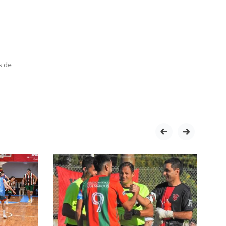
s de
prev
next