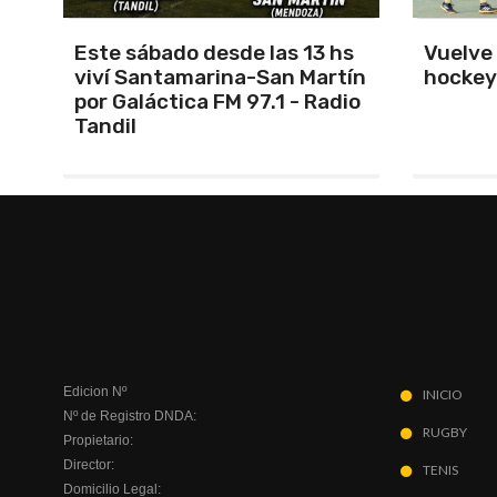
s
Vuelve el torneo oficial de
Unión 
ín
hockey
cerrar 
io
Indepe
Edicion Nº
INICIO
Nº de Registro DNDA:
RUGBY
Propietario:
Director:
TENIS
Domicilio Legal: