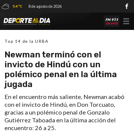
5.4 ºC
8 de agosto de 2026
FM 97.1
Tog
EN VIVO
nav
Top 14 de la URBA
Newman terminó con el
invicto de Hindú con un
polémico penal en la última
jugada
En el encuentro más saliente, Newman acabó
con el invicto de Hindú, en Don Torcuato,
gracias a un polémico penal de Gonzalo
Gutiérrez Taboada en la última acción del
encuentro: 26 a 25.