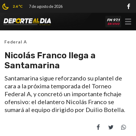
2.6 ºC
7 de agosto de 2026
FM 97.1
Tog
EN VIVO
nav
Federal A
Nicolás Franco llega a
Santamarina
Santamarina sigue reforzando su plantel de
cara a la próxima temporada del Torneo
Federal A, y concretó un importante fichaje
ofensivo: el delantero Nicolás Franco se
sumará al equipo dirigido por Duilio Botella.