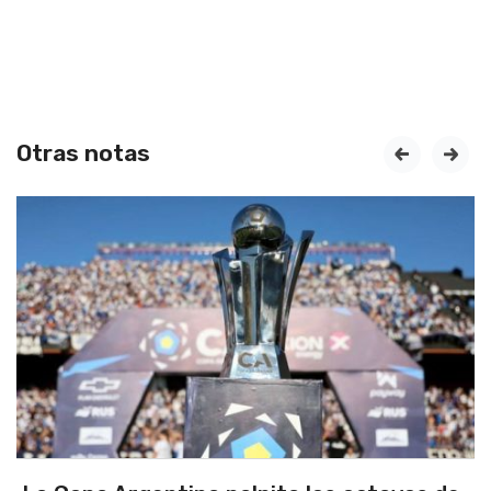
Otras notas
prev
next