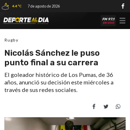
4.4 ºC
7 de agosto de 2026
FM 97.1
Tog
EN VIVO
nav
Rugby
Nicolás Sánchez le puso
punto final a su carrera
El goleador histórico de Los Pumas, de 36
años, anunció su decisión este miércoles a
través de sus redes sociales.