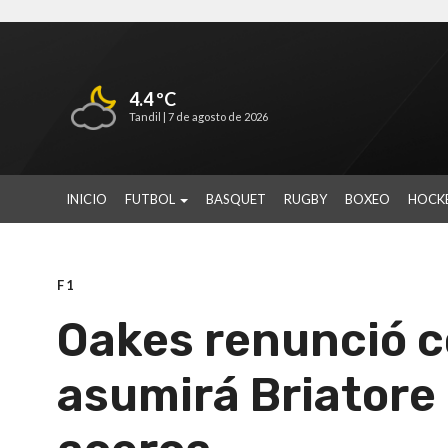
4.4 ºC
Tandil |
7 de agosto de 2026
INICIO
FUTBOL
BASQUET
RUGBY
BOXEO
HOCK
F1
Oakes renunció c
asumirá Briatore