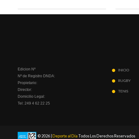
Edicion Nº
INICIO
Nº de Registro DNDA:
RUGBY
Propietario:
Director:
TENIS
Domicilio Legal:
Tel: 249 4 62 22 25
© 2026 |
Deporte al Día
Todos Los Derechos Reservados