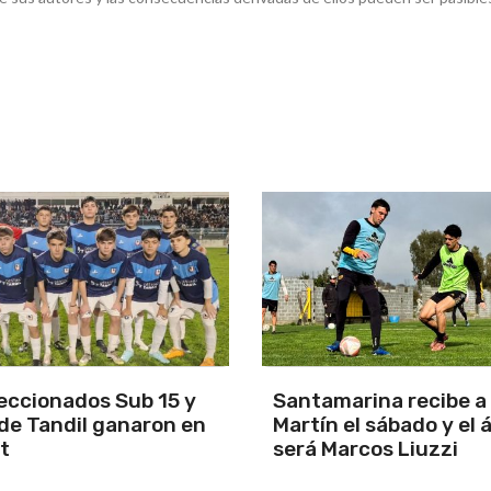
arina recibe a San
Los Pumas se prepara
el sábado y el árbitro
enfrentar a Sudáfric
rcos Liuzzi