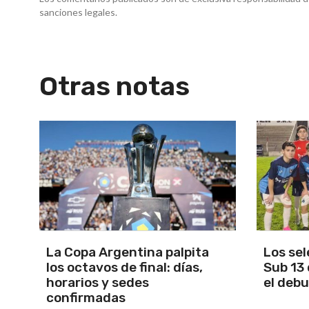
sanciones legales.
Otras notas
Los seleccionados Sub 15 y
Santam
Sub 13 de Tandil ganaron en
Martín 
el debut
será Ma