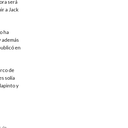
ora será
ir a Jack
o ha
 y además
publicó en
arco de
s solía
lapinto y
s de