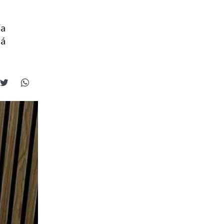
ía
rá