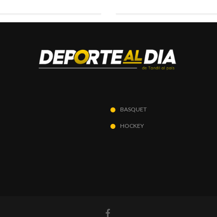
BASQUET
HOCKEY