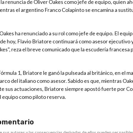
 la renuncia de Oliver Oakes como jefe de equipo, quien ah
entras el argentino Franco Colapinto se encamina a sustitu
kes ha renunciado a su rol como jefe de equipo. El equip
de hoy, Flavio Briatore continuará como asesor ejecutivo
kes", reza el breve comunicado que la escudería francesa 
órmula 1, Briatore le ganó la pulseada al británico, en el m
arco del italiano como asesor. Sabido es que, mientras Oake
te sus actuaciones, Briatore siempre apostó fuerte por Co
l equipo como piloto reserva.
omentario
e sus autores y las consecuencias derivadas de ellos pueden ser pasible