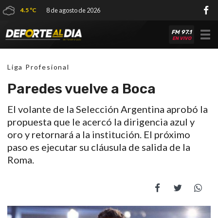
4.5 ºC
8 de agosto de 2026
FM 97.1
Tog
EN VIVO
nav
Liga Profesional
Paredes vuelve a Boca
El volante de la Selección Argentina aprobó la
propuesta que le acercó la dirigencia azul y
oro y retornará a la institución. El próximo
paso es ejecutar su cláusula de salida de la
Roma.