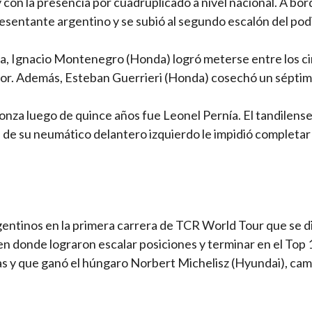
y con la presencia por cuadruplicado a nivel nacional. A bor
esentante argentino y se subió al segundo escalón del pod
ia, Ignacio Montenegro (Honda) logró meterse entre los c
edor. Además, Esteban Guerrieri (Honda) cosechó un sépti
nza luego de quince años fue Leonel Pernía. El tandilens
 de su neumático delantero izquierdo le impidió completar 
rgentinos en la primera carrera de TCR World Tour que se 
 donde lograron escalar posiciones y terminar en el Top 1
tas y que ganó el húngaro Norbert Michelisz (Hyundai), ca