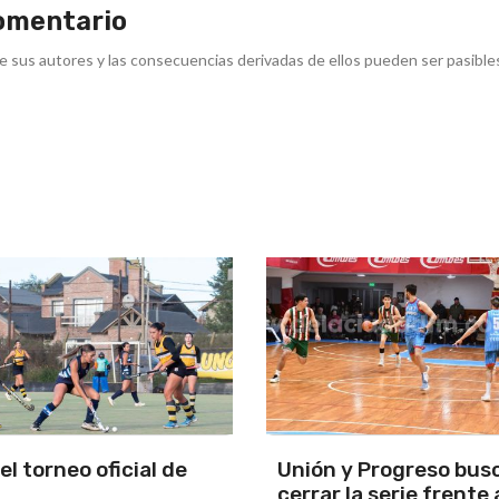
omentario
e sus autores y las consecuencias derivadas de ellos pueden ser pasible
y Progreso busca
Se programó la jornad
la serie frente a
URD