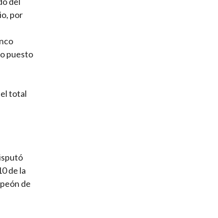
do del
io, por
inco
mo puesto
e
el total
disputó
0 de la
mpeón de