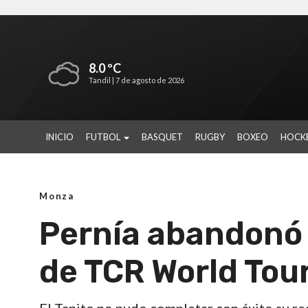
8.0 ºC
Tandil |
7 de agosto de 2026
INICIO
FUTBOL
BASQUET
RUGBY
BOXEO
HOCK
Monza
Pernía abandonó 
de TCR World Tou