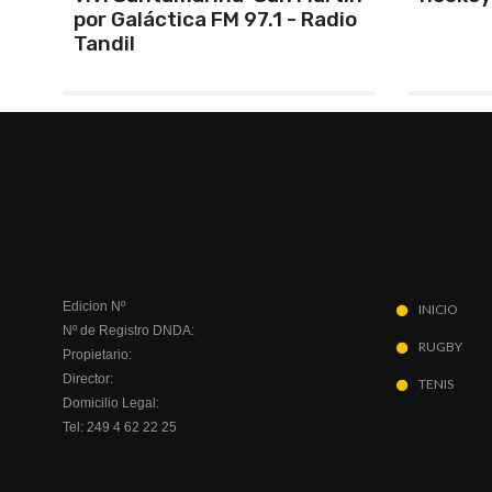
io
Indepe
Edicion Nº
INICIO
Nº de Registro DNDA:
RUGBY
Propietario:
Director:
TENIS
Domicilio Legal:
Tel: 249 4 62 22 25