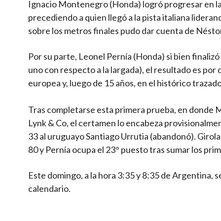
Ignacio Montenegro (Honda) logró progresar en la 
precediendo a quien llegó a la pista italiana lider
sobre los metros finales pudo dar cuenta de Néstor
Por su parte, Leonel Pernía (Honda) si bien finaliz
uno con respecto a la largada), el resultado es por
europea y, luego de 15 años, en el histórico trazado
Tras completarse esta primera prueba, en donde M
Lynk & Co, el certamen lo encabeza provisionalmen
33 al uruguayo Santiago Urrutia (abandonó). Giro
80 y Pernía ocupa el 23° puesto tras sumar los pri
Este domingo, a la hora 3:35 y 8:35 de Argentina, 
calendario.