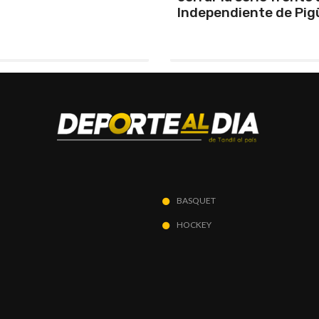
ndiente de Pigüé
BASQUET
HOCKEY