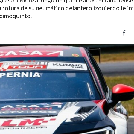
greso a Monza luego de quince años. El tandilense
a rotura de su neumático delantero izquierdo le i
ecimoquinto.