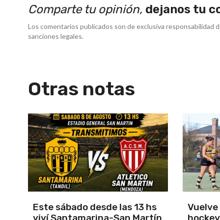
Comparte tu opinión,
dejanos tu c
Los comentarios publicados son de exclusiva responsabilidad d
sanciones legales.
Otras notas
s
Vuelve el torneo oficial de
Unión 
ín
hockey
cerrar 