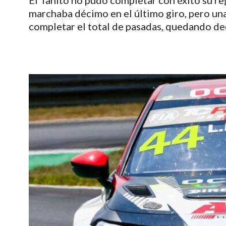
El Tanito no pudo completar con éxito su re
marchaba décimo en el último giro, pero un
completar el total de pasadas, quedando d