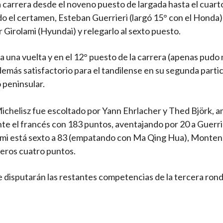
carrera desde el noveno puesto de largada hasta el cuarto
ando el certamen, Esteban Guerrieri (largó 15° con el Honda
 Girolami (Hyundai) y relegarlo al sexto puesto.
ó a una vuelta y en el 12° puesto de la carrera (apenas pudo
 demás satisfactorio para el tandilense en su segunda parti
 peninsular.
ichelisz fue escoltado por Yann Ehrlacher y Thed Björk, 
te el francés con 183 puntos, aventajando por 20 a Guerrie
lami está sexto a 83 (empatando con Ma Qing Hua), Monten
meros cuatro puntos.
se disputarán las restantes competencias de la tercera rond