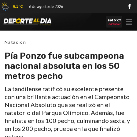
8.1 ºC
6 de agosto de 2026
FM 97.1
Tog
EN VIVO
nav
Natación
Pía Ponzo fue subcampeona
nacional absoluta en los 50
metros pecho
La tandilense ratificó su excelente presente
con una brillante actuación en el Campeonato
Nacional Absoluto que se realizó en el
natatorio del Parque Olímpico. Además, fue
finalista en los 100 pecho, culminando sexta, y
en los 200 pecho, prueba en la que finalizó
octava.