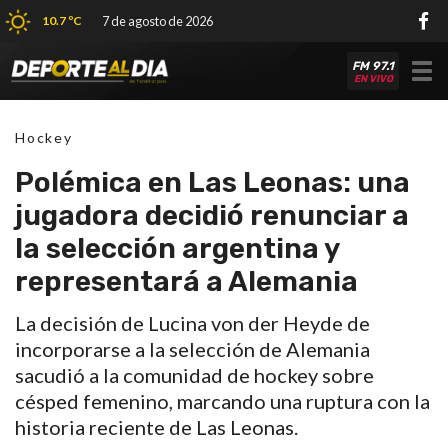
10.7 ºC
7 de agosto de 2026
FM 97.1
Tog
EN VIVO
nav
Hockey
Polémica en Las Leonas: una
jugadora decidió renunciar a
la selección argentina y
representará a Alemania
La decisión de Lucina von der Heyde de
incorporarse a la selección de Alemania
sacudió a la comunidad de hockey sobre
césped femenino, marcando una ruptura con la
historia reciente de Las Leonas.