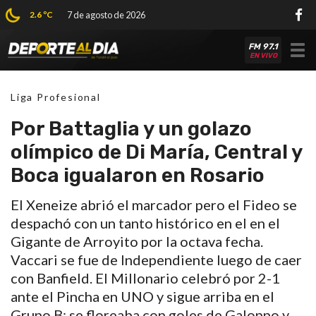
2.6 ºC
7 de agosto de 2026
FM 97.1
Tog
EN VIVO
nav
Liga Profesional
Por Battaglia y un golazo
olímpico de Di María, Central y
Boca igualaron en Rosario
El Xeneize abrió el marcador pero el Fideo se
despachó con un tanto histórico en el en el
Gigante de Arroyito por la octava fecha.
Vaccari se fue de Independiente luego de caer
con Banfield. El Millonario celebró por 2-1
ante el Pincha en UNO y sigue arriba en el
Grupo B: se floreaba con goles de Galoppo y