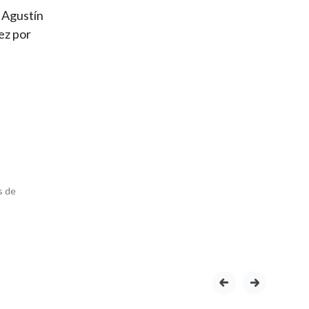
, Agustín
ez por
s de
prev
next