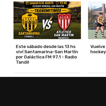
s
Vuelve el torneo oficial de
Unión 
ín
hockey
cerrar 
io
Indepe