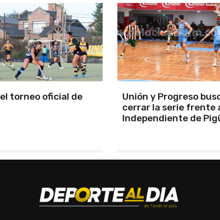
y Progreso busca
Se programó la jornad
la serie frente a
URD
ndiente de Pigüé