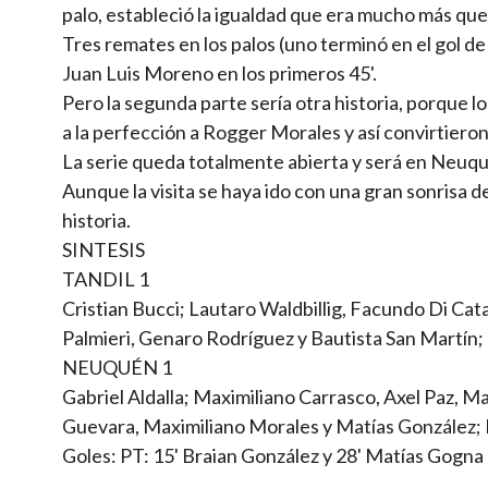
palo, estableció la igualdad que era mucho más que
Tres remates en los palos (uno terminó en el gol d
Juan Luis Moreno en los primeros 45'.
Pero la segunda parte sería otra historia, porque l
a la perfección a Rogger Morales y así convirtieron
La serie queda totalmente abierta y será en Neuqué
Aunque la visita se haya ido con una gran sonrisa de
historia.
SINTESIS
TANDIL 1
Cristian Bucci; Lautaro Waldbillig, Facundo Di Cat
Palmieri, Genaro Rodríguez y Bautista San Martín;
NEUQUÉN 1
Gabriel Aldalla; Maximiliano Carrasco, Axel Paz, 
Guevara, Maximiliano Morales y Matías González; 
Goles: PT: 15' Braian González y 28' Matías Gogna 