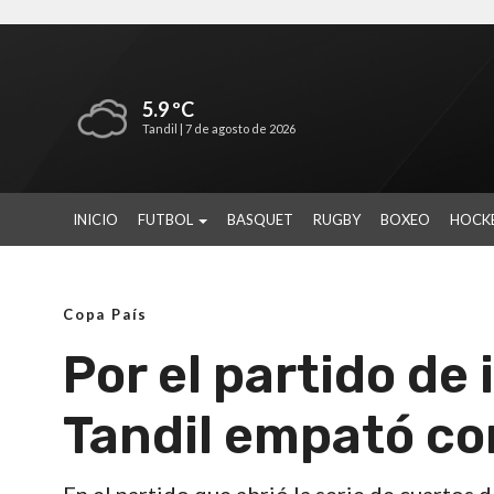
5.9 ºC
Tandil |
7 de agosto de 2026
INICIO
FUTBOL
BASQUET
RUGBY
BOXEO
HOCK
Copa País
Por el partido de 
Tandil empató c