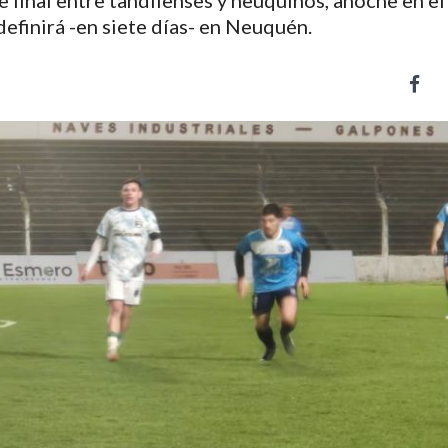
de final entre tandilenses y neuquinos, anoche en el
definirá -en siete días- en Neuquén.