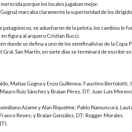
 merecida porque los locales jugaban mejor.
e Gogna) marcaba claramente la superioridad de los dirigid
os patagónicos, se adueñaron de la pelota, los cambios le f
 en figura al arquero Cristian Bucci.
n donde se defina a uno de los semifinalistas de la Copa P
l Gral. San Martín, en siete días se terminará de escribir es
aldo, Matías Gogna y Enzo Guillenea; Faustino Bertolotti, J
 Mauro Ruiz Sánchez y Braian Pérez. DT: Juan Luis Moreno
Maximiliano Azame y Alan Riquelme; Pablo Namuncurá, Laut
Franco Reyes; y Braian González. DT: Rogger Morales.
(T).