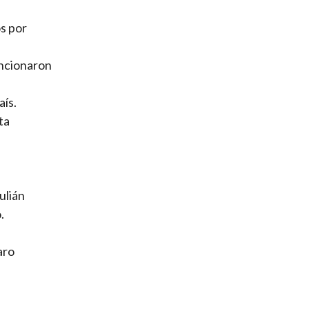
os por
uncionaron
aís.
ta
ulián
.
aro