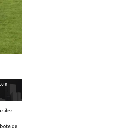
nzález
ebote del