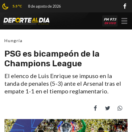
5.3 ºC
8 de agosto de 2026
FM 97.1
Tog
EN VIVO
nav
Hungría
PSG es bicampeón de la
Champions League
El elenco de Luis Enrique se impuso en la
tanda de penales (5-3) ante el Arsenal tras el
empate 1-1 en el tiempo reglamentario.